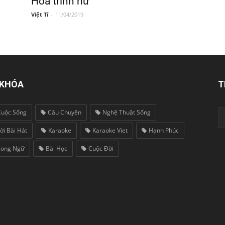
Hoa trinh nữ
Việt Tí
-
11/04/2019
 KHÓA
T
Cuộc Sống
Câu Chuyện
Nghệ Thuật Sống
ời Bài Hát
Karaoke
Karaoke Viet
Hạnh Phúc
Song Ngữ
Bài Học
Cuộc Đời