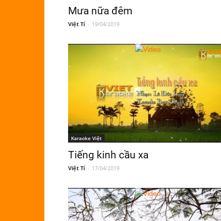
Mưa nữa đêm
Việt Tí
-
19/04/2019
Karaoke Việt
Tiếng kinh cầu xa
Việt Tí
-
17/04/2019