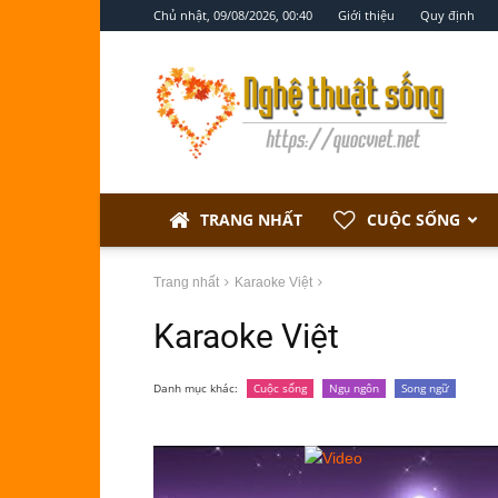
Chủ nhật, 09/08/2026, 00:40
Giới thiệu
Quy định
Nghệ
thuật
sống
TRANG NHẤT
CUỘC SỐNG
Trang nhất
Karaoke Việt
Karaoke Việt
Danh mục khác:
Cuộc sống
Ngụ ngôn
Song ngữ