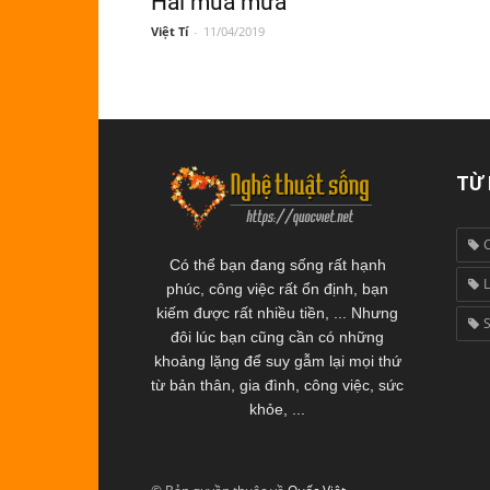
Hai mùa mưa
Việt Tí
-
11/04/2019
TỪ
Có thể bạn đang sống rất hạnh
L
phúc, công việc rất ổn định, bạn
kiếm được rất nhiều tiền, ... Nhưng
đôi lúc bạn cũng cần có những
khoảng lặng để suy gẫm lại mọi thứ
từ bản thân, gia đình, công việc, sức
khỏe, ...