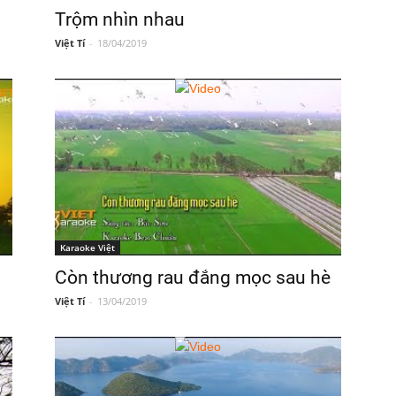
Trộm nhìn nhau
Việt Tí
-
18/04/2019
Karaoke Việt
Còn thương rau đắng mọc sau hè
Việt Tí
-
13/04/2019