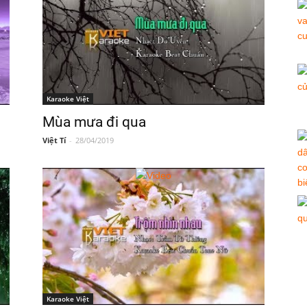
Karaoke Việt
Mùa mưa đi qua
Việt Tí
-
28/04/2019
Karaoke Việt