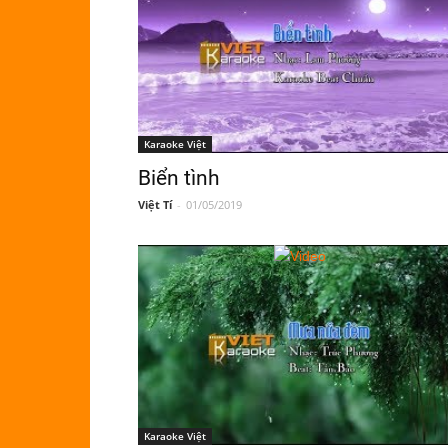
Karaoke Việt
Biển tình
Việt Tí
-
01/05/2019
Karaoke Việt