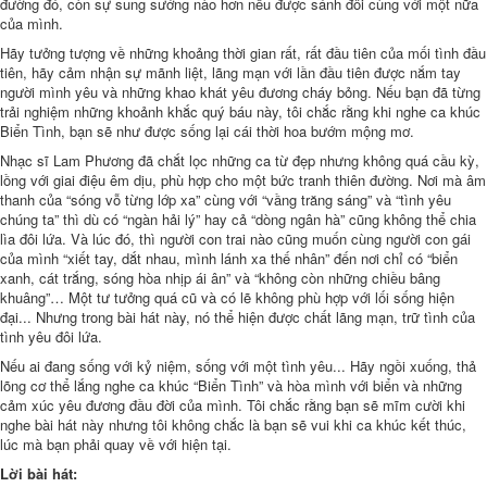
đường đó, còn sự sung sướng nào hơn nếu được sánh đôi cùng với một nữa
của mình.
Hãy tưởng tượng về những khoảng thời gian rất, rất đầu tiên của mối tình đầu
tiên, hãy cảm nhận sự mãnh liệt, lãng mạn với lần đầu tiên được nắm tay
người mình yêu và những khao khát yêu đương cháy bỏng. Nếu bạn đã từng
trải nghiệm những khoảnh khắc quý báu này, tôi chắc rằng khi nghe ca khúc
Biển Tình, bạn sẽ như được sống lại cái thời hoa bướm mộng mơ.
Nhạc sĩ Lam Phương đã chắt lọc những ca từ đẹp nhưng không quá cầu kỳ,
lồng với giai điệu êm dịu, phù hợp cho một bức tranh thiên đường. Nơi mà âm
thanh của “sóng vỗ từng lớp xa” cùng với “vầng trăng sáng” và “tình yêu
chúng ta” thì dù có “ngàn hải lý” hay cả “dòng ngân hà” cũng không thể chia
lìa đôi lứa. Và lúc đó, thì người con trai nào cũng muốn cùng người con gái
của mình “xiết tay, dắt nhau, mình lánh xa thế nhân” đến nơi chỉ có “biển
xanh, cát trắng, sóng hòa nhịp ái ân” và “không còn những chiều bâng
khuâng”… Một tư tưởng quá cũ và có lẽ không phù hợp với lối sống hiện
đại... Nhưng trong bài hát này, nó thể hiện được chất lãng mạn, trữ tình của
tình yêu đôi lứa.
Nếu ai đang sống với kỷ niệm, sống với một tình yêu... Hãy ngồi xuống, thả
lõng cơ thể lắng nghe ca khúc “Biển Tình” và hòa mình với biển và những
cảm xúc yêu đương đầu đời của mình. Tôi chắc rằng bạn sẽ mĩm cười khi
nghe bài hát này nhưng tôi không chắc là bạn sẽ vui khi ca khúc kết thúc,
lúc mà bạn phải quay về với hiện tại.
Lời bài hát: