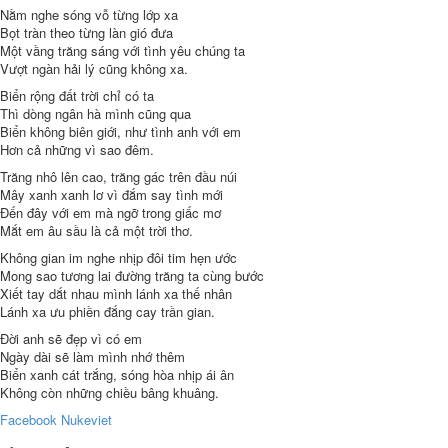
Nằm nghe sóng vỗ từng lớp xa
Bọt tràn theo từng làn gió đưa
Một vầng trăng sáng với tình yêu chúng ta
Vượt ngàn hải lý cũng không xa.
Biển rộng đất trời chỉ có ta
Thì dòng ngân hà mình cũng qua
Biển không biên giới, như tình anh với em
Hơn cả những vì sao đêm.
Trăng nhô lên cao, trăng gác trên đầu núi
Mây xanh xanh lơ vì đắm say tình mới
Đến đây với em mà ngỡ trong giấc mơ
Mắt em âu sầu là cả một trời thơ.
Không gian im nghe nhịp đôi tim hẹn ước
Mong sao tương lai đường trăng ta cùng bước
Xiết tay dắt nhau mình lánh xa thế nhân
Lánh xa ưu phiền đắng cay trần gian.
Đời anh sẽ đẹp vì có em
Ngày dài sẽ làm mình nhớ thêm
Biển xanh cát trắng, sóng hòa nhịp ái ân
Không còn những chiều bâng khuâng.
Facebook
Nukeviet