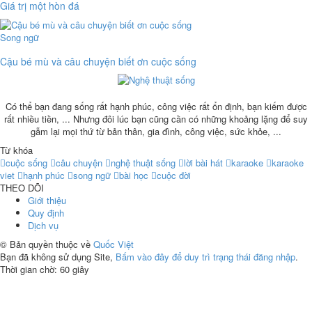
Giá trị một hòn đá
Song ngữ
Cậu bé mù và câu chuyện biết ơn cuộc sống
Có thể bạn đang sống rất hạnh phúc, công việc rất ổn định, bạn kiếm được
rất nhiều tiền, ... Nhưng đôi lúc bạn cũng cần có những khoảng lặng để suy
gẫm lại mọi thứ từ bản thân, gia đình, công việc, sức khỏe, ...
Từ khóa
cuộc sống
câu chuyện
nghệ thuật sống
lời bài hát
karaoke
karaoke
viet
hạnh phúc
song ngữ
bài học
cuộc đời
THEO DÕI
Giới thiệu
Quy định
Dịch vụ
© Bản quyền thuộc về
Quốc Việt
Bạn đã không sử dụng Site,
Bấm vào đây để duy trì trạng thái đăng nhập
.
Thời gian chờ:
60
giây