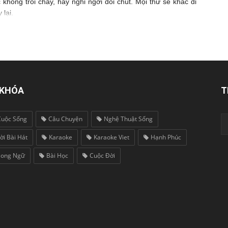
c không trôi chảy, hãy nghỉ ngơi đôi chút. Mọi thứ sẽ khác đi
 lại.
 KHÓA
T
Cuộc Sống
Câu Chuyện
Nghệ Thuật Sống
ời Bài Hát
Karaoke
Karaoke Viet
Hạnh Phúc
Song Ngữ
Bài Học
Cuộc Đời