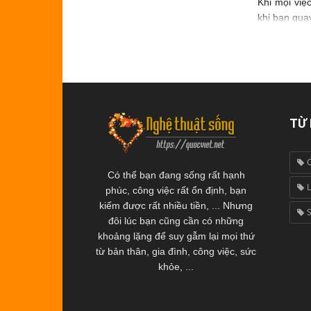
Khi mọi việ
khi bạn quay
TỪ
Có thể bạn đang sống rất hạnh
L
phúc, công việc rất ổn định, bạn
kiếm được rất nhiều tiền, ... Nhưng
đôi lúc bạn cũng cần có những
khoảng lặng để suy gẫm lại mọi thứ
từ bản thân, gia đình, công việc, sức
khỏe, ...