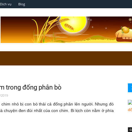
Dịch vụ
Blog
m trong đống phân bò
/2019
n chim nhỏ bị con bò thải cả đống phân lên người. Nhưng đó
là chuyện đen đủi nhất của con chim. Bi kịch còn nằm ở phía
C