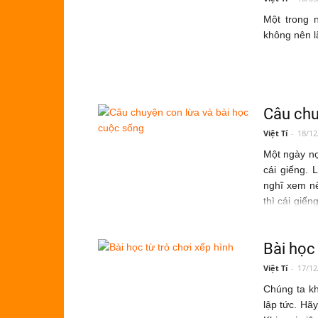
Một trong 
không nên l
Câu chu
Việt Tí
-
18/12
M
ột ngày n
cái giếng. 
nghĩ xem nê
thì cái giến
lừa lên cả.
Bài học 
Việt Tí
-
17/12
Chúng ta kh
lập tức. Hã