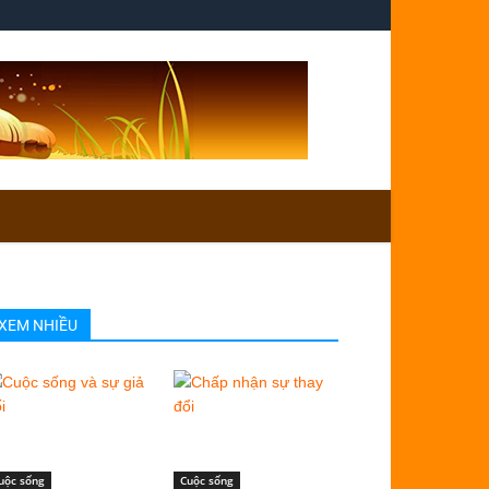
XEM NHIỀU
uộc sống
Cuộc sống