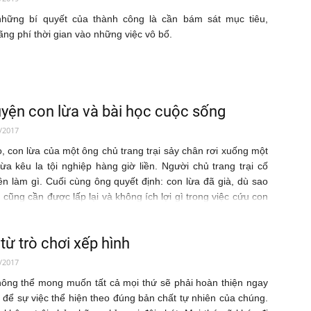
những bí quyết của thành công là cần bám sát mục tiêu,
ãng phí thời gian vào những việc vô bổ.
yện con lừa và bài học cuộc sống
/2017
ọ, con lừa của một ông chủ trang trại sảy chân rơi xuống một
Lừa kêu la tội nghiệp hàng giờ liền. Người chủ trang trại cố
n làm gì. Cuối cùng ông quyết định: con lừa đã già, dù sao
g cũng cần được lấp lại và không ích lợi gì trong việc cứu con
từ trò chơi xếp hình
/2017
ông thể mong muốn tất cả mọi thứ sẽ phải hoàn thiện ngay
y để sự việc thể hiện theo đúng bản chất tự nhiên của chúng.