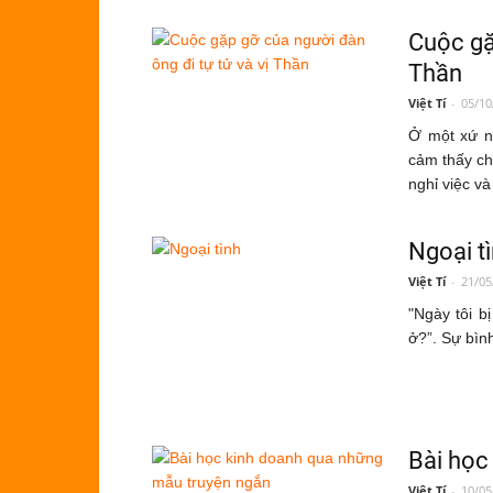
Cuộc gặ
Thần
Việt Tí
-
05/10
Ở
một xứ nọ
cảm thấy ch
nghỉ việc v
Ngoại t
Việt Tí
-
21/05
"Ngày tôi bị
ở?”. Sự bình
Bài học
Việt Tí
-
10/05