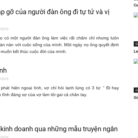
Cu
p gỡ của người đàn ông đi tự tử và vị
/2019
 có một người đàn ông làm việc rất chăm chỉ nhưng luôn
C
án nản với cuộc sống của mình. Một ngày nọ ông quyết định
à muốn kết thúc cuộc đời của mình.
Le
ình
/2019
 phát hiện ngoại tình, vợ chỉ hỏi lạnh lùng có 3 từ: “ Đi hay
C
 tĩnh đáng sợ của vợ làm tôi gai cả chân tay.
Gi
 kinh doanh qua những mẫu truyện ngắn
/2019