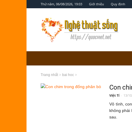
Thứ năm, 06/08/2026, 19:03
Giới thiệu
Quy định
Nghệ
thuật
sống
Trang nhất
bai hoc
Con chi
Việt Tí
-
13/10
Vô tình, co
không phải 
sau.