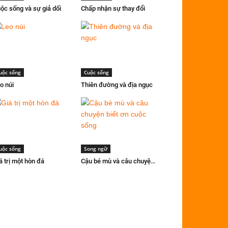
ộc sống và sự giả dối
Chấp nhận sự thay đổi
uộc sống
Cuộc sống
o núi
Thiên đường và địa ngục
uộc sống
Song ngữ
á trị một hòn đá
Cậu bé mù và câu chuyện biết ơn cuộc sống