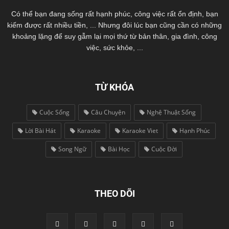
Có thể bạn đang sống rất hạnh phúc, công việc rất ổn định, bạn
kiếm được rất nhiều tiền, ... Nhưng đôi lúc bạn cũng cần có những
khoảng lặng để suy gẫm lại mọi thứ từ bản thân, gia đình, công
việc, sức khỏe, ...
TỪ KHÓA
Cuộc Sống
Câu Chuyện
Nghệ Thuật Sống
Lời Bài Hát
Karaoke
Karaoke Viet
Hạnh Phúc
Song Ngữ
Bài Học
Cuộc Đời
THEO DÕI