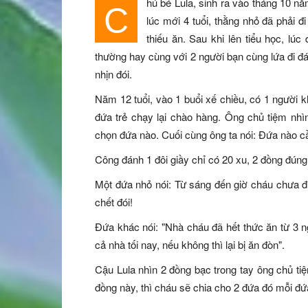
hú bé Lula, sinh ra vào tháng 10 nă
C
lúc mới 4 tuổi, thằng nhỏ đã phải 
thiếu ăn. Sau khi lên tiểu học, lú
thường hay cùng với 2 người bạn cùng lứa đi đ
nhịn đói.
Năm 12 tuổi, vào 1 buổi xế chiều, có 1 người k
đứa trẻ chạy lại chào hàng. Ông chủ tiệm nhì
chọn đứa nào. Cuối cùng ông ta nói: Đứa nào cần 
Công đánh 1 đôi giầy chỉ có 20 xu, 2 đồng đúng 
Một đứa nhỏ nói: Từ sáng đến giờ cháu chưa đ
chết đói!
Đứa khác nói: "Nhà cháu đã hết thức ăn từ 3 
cả nhà tối nay, nếu không thì lại bị ăn đòn".
Cậu Lula nhìn 2 đồng bạc trong tay ông chủ tiệ
đồng này, thì cháu sẽ chia cho 2 đứa đó mỗi đứ