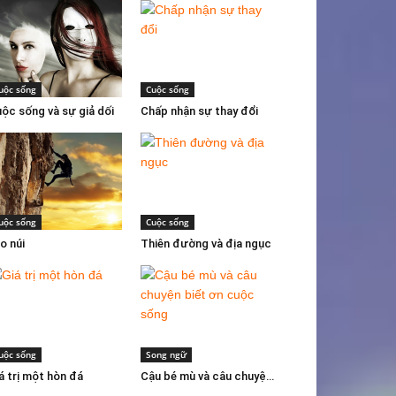
uộc sống
Cuộc sống
ộc sống và sự giả dối
Chấp nhận sự thay đổi
uộc sống
Cuộc sống
o núi
Thiên đường và địa ngục
uộc sống
Song ngữ
á trị một hòn đá
Cậu bé mù và câu chuyện biết ơn cuộc sống