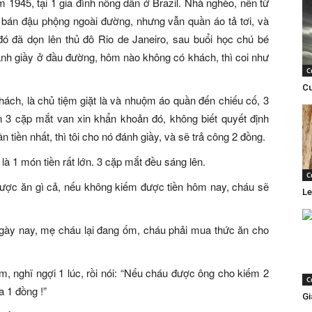
m 1945, tại 1 gia đình nông dân ở Brazil. Nhà nghèo, nên từ
đi bán đậu phộng ngoài đường, nhưng vẫn quần áo tả tơi, và
c đó đã dọn lên thủ đô Rio de Janeiro, sau buổi học chú bé
ánh giầy ở đầu đường, hôm nào không có khách, thì coi như
C
Cu
hách, là chủ tiệm giặt là và nhuộm áo quần đến chiếu cố, 3
n 3 cặp mắt van xin khẩn khoản đó, không biết quyết định
tiền nhất, thì tôi cho nó đánh giầy, và sẽ trả công 2 đồng.
là 1 món tiền rất lớn. 3 cặp mắt đều sáng lên.
C
ược ăn gì cả, nếu không kiếm được tiền hôm nay, cháu sẽ
Le
ngày nay, mẹ cháu lại đang ốm, cháu phải mua thức ăn cho
m, nghĩ ngợi 1 lúc, rồi nói: “Nếu cháu được ông cho kiếm 2
C
a 1 đồng !”
Gi