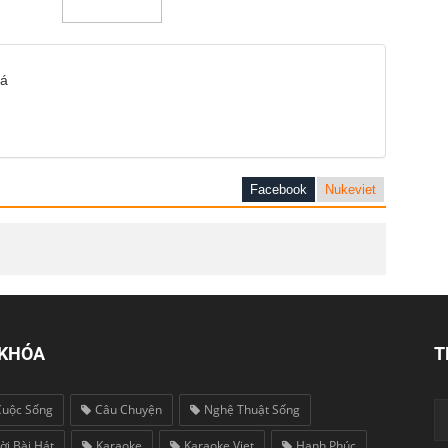
iá
Facebook
Nukeviet
 KHÓA
T
Cuộc Sống
Câu Chuyện
Nghệ Thuật Sống
ời Bài Hát
Karaoke
Karaoke Viet
Hạnh Phúc