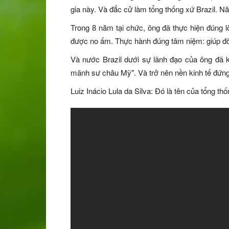
gia này. Và đắc cử làm tổng thống xứ Brazil. 
Trong 8 năm tại chức, ông đã thực hiện đúng 
được no ấm. Thực hành đúng tâm niệm: giúp đờ
Và nước Brazil dưới sự lãnh đạo của ông đã k
mãnh sư châu Mỹ". Và trở nên nền kinh tế đứng t
Luiz Inácio Lula da Silva: Đó là tên của tổng thố