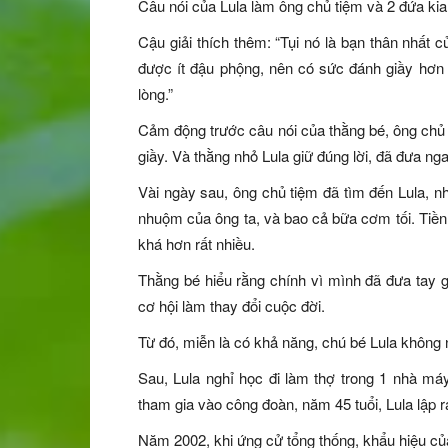
Câu nói của Lula làm ông chủ tiệm và 2 đứa kia
Cậu giải thích thêm: “Tụi nó là bạn thân nhất c
được ít đậu phộng, nên có sức đánh giầy hơn
lòng.”
Cảm động trước câu nói của thằng bé, ông chủ 
giầy. Và thằng nhỏ Lula giữ đúng lời, đã đưa n
Vài ngày sau, ông chủ tiệm đã tìm đến Lula, n
nhuộm của ông ta, và bao cả bữa cơm tối. Tiền 
khá hơn rất nhiều.
Thằng bé hiểu rằng chính vì mình đã đưa tay
cơ hội làm thay đổi cuộc đời.
Từ đó, miễn là có khả năng, chú bé Lula không
Sau, Lula nghỉ học đi làm thợ trong 1 nhà má
tham gia vào công đoàn, năm 45 tuổi, Lula lập 
Năm 2002, khi ứng cử tổng thống, khẩu hiệu củ