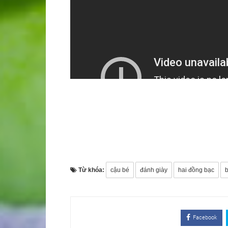
Từ khóa:
cậu bé
đánh giày
hai đồng bạc
b
Facebook