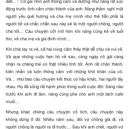
diết…”. Cô gái nhìn anh thông cảm và dường như nàng rất xúc
động trước tình cảm chân thành của anh. Nàng thầm nghĩ một
người yêu quê hương và cha mẹ mình như thế hẳn phải là
người tốt và chắc chắn sau này sẽ là một người chồng, người
cha tốt… Câu chuyện cởi mở hơn khi nàng cũng kể về tuổi
thơ, về cha mẹ và gia đình mình…
Khi chia tay ra về, cả hai cùng cảm thấy thật dễ chịu và vui vẻ.
Và qua những cuộc hẹn hò về sau, càng ngày cô gái càng
nhận ra chàng trai có thật nhiều tính tốt. Anh rất chân thành,
kiên nhẫn và luôn thông cảm với những khó khăn của cô.
Và… như bao câu chuyện kết thúc có hậu khác, hai người lấy
nhau. Họ đã sống rất hạnh phúc trong suốt cuộc đời. Sáng nào
trước khi anh đi làm, nàng cũng pha cho anh một tách cafe
muối…
Nhưng khác những câu chuyện cổ tích, câu chuyện này
không dừng ở đó. Nhiều năm sau, đôi vợ chồng già đi, và
người chồng là người ra đi trước… Sau khi anh chết, người vợ