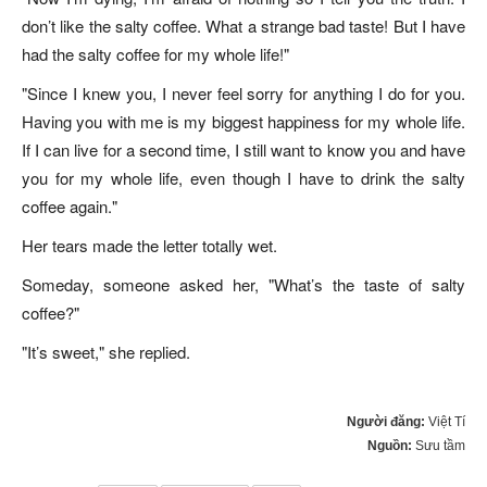
don’t like the salty coffee. What a strange bad taste! But I have
had the salty coffee for my whole life!"
"Since I knew you, I never feel sorry for anything I do for you.
Having you with me is my biggest happiness for my whole life.
If I can live for a second time, I still want to know you and have
you for my whole life, even though I have to drink the salty
coffee again."
Her tears made the letter totally wet.
Someday, someone asked her, "What’s the taste of salty
coffee?"
"It’s sweet," she replied.
Người đăng:
Việt Tí
Nguồn:
Sưu tầm