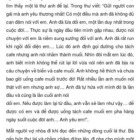
tìm thấy một lá thư anh để lại. Trong thư viết: “Gửi người con
gái mà anh yêu thương nhất! Có một điều mà anh đã không đủ
can đảm nói với em. Anh đã lừa dối em, một lần duy nhất trong
cuộc đời… Thực sự là ngày đầu tiên mình gặp nhau, được nói
chuyện với em là niềm sung sướng đối với anh. Anh đã rất run
khi ngồi đối diện em… Lúc đó anh định gọi đường cho tách
cafe nhưng anh nói nhầm thành muối. Nhìn đôi mắt em lúc đó,
anh biết mình không thể rút lại lời vừa nói nên anh đã bịa ra
câu chuyện về biển và cafe muối. Anh không hề thích và chưa
bao giờ uống cafe muối trước đó! Rất nhiều lần anh muốn nói
thật với em nhưng anh sợ… Anh đã tự hứa với mình đó là lần
đầu và cũng là lần cuối anh nói
dối em. Nếu được làm lại từ đầu, anh vẫn sẽ làm như vậy… để
được có em và để được uống tách cafe muối em pha hàng
ngày suốt cuộc đời anh… Anh yêu em!”.
Mắt người vợ nhòa đi khi đọc đến những dòng cuối lá thư. Bà
gấp bức thư lại và chầm chậm đứng lên, đi pha cho mình một