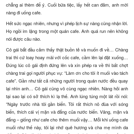
chẳng ai thèm để ý. Cuối bữa tiệc, lấy hết can đảm, anh mời
nàng đi uống cafe.
Hết sức ngạc nhiên, nhưng vì phép lịch sự nàng cũng nhận lời.
Họ ngồi im lặng trong một quán cafe. Anh quá run nên không
nói được câu nào.
Cô gái bắt đầu cảm thấy thật buồn tẻ và muốn đi về… Chàng
trai thì cứ loay hoay mãi với cốc cafe, cầm lên lại đặt xuống…
Đúng lúc cô gái định đứng lên và xin phép ra về thì bất chợt
chàng trai gọi người phục vụ: “Làm ơn cho tôi ít muối vào tách
cafe”. Gần như tất cả những người trong quán nước đều quay
lại nhìn anh… Cô gái cũng vô cùng ngạc nhiên. Nàng hỏi anh
tại sao lại có sở thích kì lạ thế. Anh lúng túng một lát rồi nói:
“Ngày trước nhà tôi gần biển. Tôi rất thích nô đùa với sóng
biển, thích cái vị mặn và đắng của nước biển. Vâng, mặn và
đắng – giống như cafe cho thêm muối vậy… Mỗi khi uống cafe
muối như thế này, tôi lại nhớ quê hương và cha mẹ mình da