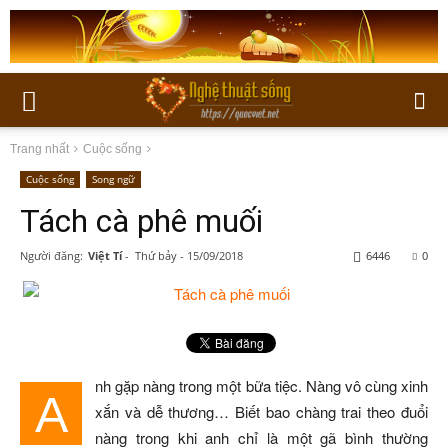
Trang nhất
Cuộc sống
Cuộc sống
Song ngữ
Tách cà phê muối
Người đăng:
Việt Tí
-
Thứ bảy - 15/09/2018
6446
0
nh gặp nàng trong một bữa tiệc. Nàng vô cùng xinh
A
xắn và dễ thương… Biết bao chàng trai theo đuổi
nàng trong khi anh chỉ là một gã bình thường