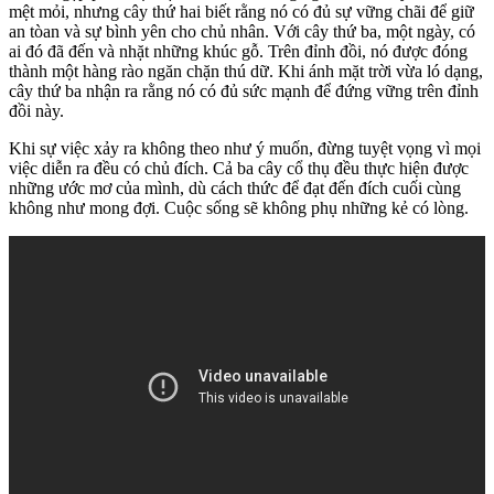
mệt mỏi, nhưng cây thứ hai biết rằng nó có đủ sự vững chãi để giữ
an tòan và sự bình yên cho chủ nhân. Với cây thứ ba, một ngày, có
ai đó đã đến và nhặt những khúc gỗ. Trên đỉnh đồi, nó được đóng
thành một hàng rào ngăn chặn thú dữ. Khi ánh mặt trời vừa ló dạng,
cây thứ ba nhận ra rằng nó có đủ sức mạnh để đứng vững trên đỉnh
đồi này.
Khi sự việc xảy ra không theo như ý muốn, đừng tuyệt vọng vì mọi
việc diễn ra đều có chủ đích. Cả ba cây cổ thụ đều thực hiện được
những ước mơ của mình, dù cách thức để đạt đến đích cuối cùng
không như mong đợi. Cuộc sống sẽ không phụ những kẻ có lòng.