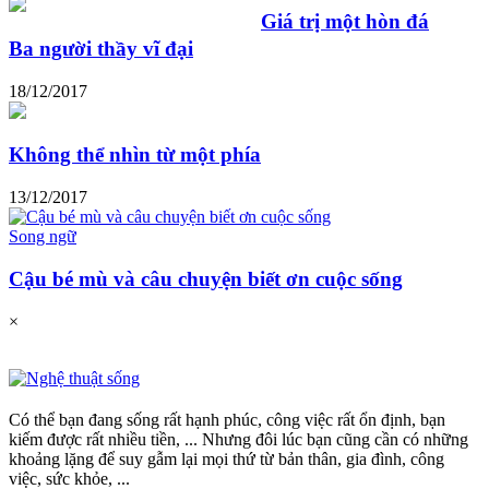
Giá trị một hòn đá
Ba người thầy vĩ đại
18/12/2017
Không thể nhìn từ một phía
13/12/2017
Song ngữ
Cậu bé mù và câu chuyện biết ơn cuộc sống
×
Có thể bạn đang sống rất hạnh phúc, công việc rất ổn định, bạn
kiếm được rất nhiều tiền, ... Nhưng đôi lúc bạn cũng cần có những
khoảng lặng để suy gẫm lại mọi thứ từ bản thân, gia đình, công
việc, sức khỏe, ...