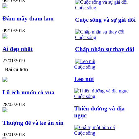
09/10/2018
Cuộc sống
Đám mây tham lam
Cuộc sống và sự giả dối
09/10/2018
Cuộc sống
Ai đẹp nhất
Chấp nhận sự thay đổi
27/01/2019
Cuộc sống
Bài cũ hơn
Leo núi
Lũ ếch muốn có vua
Cuộc sống
28/02/2018
Thiên đường và địa
ngục
Thượng đế và kẻ ăn xin
Cuộc sống
03/01/2018