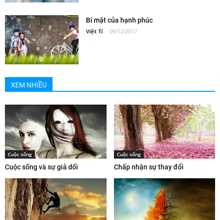
Bí mật của hạnh phúc
Việt Tí
-
09/12/2017
XEM NHIỀU
Cuộc sống
Cuộc sống
Cuộc sống và sự giả dối
Chấp nhận sự thay đổi