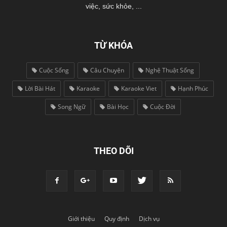
việc, sức khỏe, ...
TỪ KHÓA
Cuộc Sống
Câu Chuyện
Nghệ Thuật Sống
Lời Bài Hát
Karaoke
Karaoke Viet
Hạnh Phúc
Song Ngữ
Bài Học
Cuộc Đời
THEO DÕI
Giới thiệu
Quy định
Dịch vụ