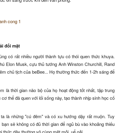
i đối mặt
g có rất nhiều người thành tựu có thói quen thức khuya.
 phú Elon Musk, cựu thủ tướng Anh Winston Churchill, Rand
m chủ tịch của beBee... Họ thường thức đến 1-2h sáng để
 là thời gian não bộ của họ hoạt động tốt nhất, tập trung
cơ thể đã quen với lối sống này, tạo thành nhịp sinh học cố
ng ta là những "cú đêm" và có xu hướng dậy rất muộn. Tuy
nh, bạn sẽ không có đủ thời gian để ngủ bù vào khoảng thiếu
hi thức dậy thường vô cùng mệt mỏi, uể oải.