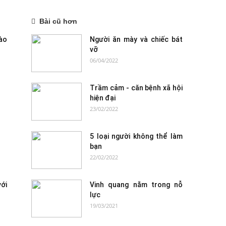
Bài cũ hơn
ào
Người ăn mày và chiếc bát
vỡ
06/04/2022
Trầm cảm - căn bệnh xã hội
hiện đại
23/02/2022
5 loại người không thể làm
bạn
22/02/2022
ới
Vinh quang nằm trong nỗ
lực
19/03/2021