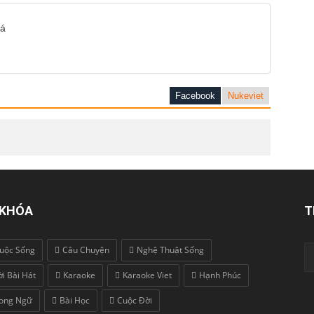
iá
Facebook
Nukeviet
 KHÓA
T
uộc Sống
Câu Chuyện
Nghệ Thuật Sống
ời Bài Hát
Karaoke
Karaoke Viet
Hạnh Phúc
ong Ngữ
Bài Học
Cuộc Đời