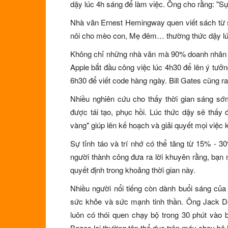
dậy lúc 4h sáng để làm việc. Ông cho rằng: "Sự l
Nhà văn Ernest Hemingway quen viết sách từ s
nôi cho mèo con, Mẹ đêm… thường thức dậy lúc
Không chỉ những nhà văn mà 90% doanh nhân 
Apple bắt đầu công việc lúc 4h30 để lên ý tư
6h30 để viết code hàng ngày. Bill Gates cũng ra
Nhiều nghiên cứu cho thấy thời gian sáng sớ
được tái tạo, phục hồi. Lúc thức dậy sẽ thấy
vàng" giúp lên kế hoạch và giải quyết mọi việc
Sự tỉnh táo và trí nhớ có thể tăng từ 15% - 3
người thành công đưa ra lời khuyên rằng, bạn
quyết định trong khoảng thời gian này.
Nhiều người nổi tiếng còn dành buổi sáng của
sức khỏe và sức mạnh tinh thần. Ông Jack Do
luôn có thói quen chạy bộ trong 30 phút vào b
Bezos lại thường tập thể dục trên máy chạy bộ 