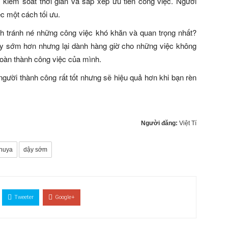
 kiểm soát thời gian và sắp xếp ưu tiên công việc. Người
ệc một cách tối ưu.
nh tránh né những công việc khó khăn và quan trọng nhất?
ậy sớm hơn nhưng lại dành hàng giờ cho những việc không
 hoàn thành công việc của mình.
người thành công rất tốt nhưng sẽ hiệu quả hơn khi bạn rèn
Người đăng:
Việt Tí
khuya
dậy sớm
Tweeter
Google+