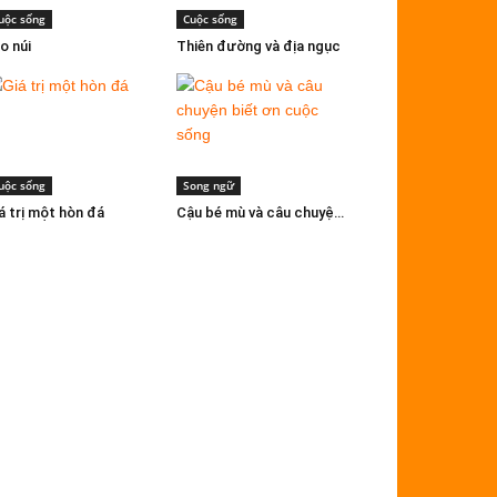
uộc sống
Cuộc sống
o núi
Thiên đường và địa ngục
uộc sống
Song ngữ
á trị một hòn đá
Cậu bé mù và câu chuyện biết ơn cuộc sống