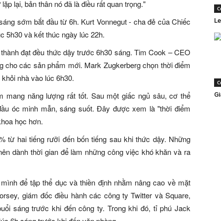
ặp lại, bản thân nó đã là điều rất quan trọng."
C
áng sớm bắt đầu từ 6h. Kurt Vonnegut - cha đẻ của Chiếc
Le
 5h30 và kết thúc ngày lúc 22h.
thành đạt đều thức dậy trước 6h30 sáng. Tim Cook – CEO
ởng cho các sản phẩm mới. Mark Zugkerberg chọn thời điểm
 khỏi nhà vào lúc 6h30.
C
m mang năng lượng rất tốt. Sau một giấc ngủ sâu, cơ thể
Gi
 đầu óc minh mẫn, sáng suốt. Đây được xem là "thời điểm
 khoa học hơn.
0% từ hai tiếng rưỡi đến bốn tiếng sau khi thức dậy. Những
 nên dành thời gian để làm những công việc khó khăn và ra
 mình để tập thể dục và thiền định nhằm nâng cao về mặt
rsey, giám đốc điều hành các công ty Twitter và Square,
uổi sáng trước khi đến công ty. Trong khi đó, tỉ phú Jack
lúc 6h sáng trước khi đến văn phòng.