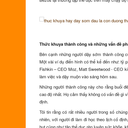
Thức khuya thành công và những vấn đề phả
Bên cạnh những người dậy sớm thành công cũn
Một vài ví dụ điển hình có thể kể đến như: tỷ
Fishkin – CEO Moz, Matt Sweetwood - CEO kiê
làm việc và dậy muộn vào sáng hôm sau.
Những người thành công này cho rằng buổi đêm
cao độ nhất. Họ cảm thấy không có vấn đề gì vì 
định.
Tôi tin rằng có rất nhiều người trong số chú
nhiên, với người đi làm đi học theo lịch cố đị
hụt cũng như tập thể dục rèn luyện sức khỏe, k