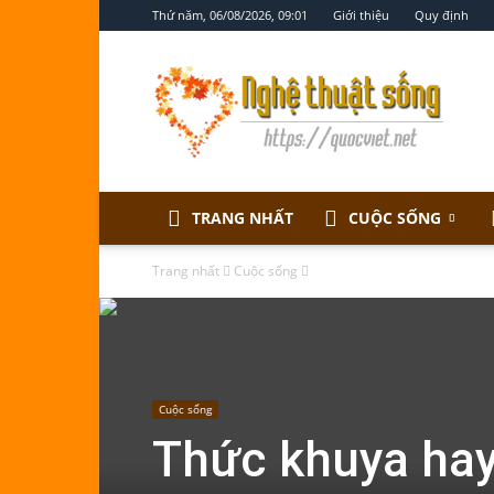
Thứ năm, 06/08/2026, 09:01
Giới thiệu
Quy định
Nghệ
thuật
sống
TRANG NHẤT
CUỘC SỐNG
Trang nhất
Cuộc sống
Cuộc sống
Thức khuya hay