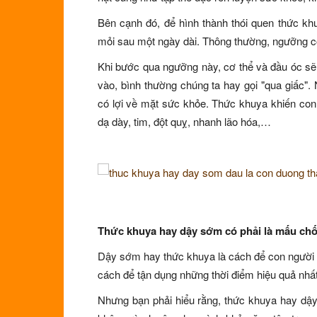
Bên cạnh đó, để hình thành thói quen thức kh
mỏi sau một ngày dài. Thông thường, ngưỡng c
Khi bước qua ngưỡng này, cơ thể và đầu óc sẽ
vào, bình thường chúng ta hay gọi "qua giấc". 
có lợi về mặt sức khỏe. Thức khuya khiến con
dạ dày, tim, đột quỵ, nhanh lão hóa,…
Thức khuya hay dậy sớm có phải là mấu chố
Dậy sớm hay thức khuya là cách để con người c
cách để tận dụng những thời điểm hiệu quả nhất
Nhưng bạn phải hiểu rằng, thức khuya hay dậ