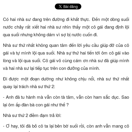
Có hai nhà sư đang trên đường đi khất thực. Đến một dòng suối
nước chảy rất xiết hai nhà sư nhìn thấy một cô gái đang định lội
qua suối nhưng không dám vì sợ bị nước cuốn đi.
Nhà sư thứ nhất không quan tâm đến lời yêu cầu giúp đỡ của cô
gái và tự mình lội qua suối. Nhà sự thứ hai tiến tới ôm cô gái vào
lòng và lội qua suối. Cô gái vô cùng cám ơn nhà sư đã giúp mình
và hai nhà sư lại tiếp tục trên con đưởng của mình.
Đi được một đoạn dường như không chịu nổi, nhà sư thứ nhất
quay lại trách nhà sư thứ 2:
- Anh đã tu hành mà vẫn còn tà tâm, vẫn còn ham sắc dục. Sao
lại ôm ấp đàn bà con gái như thế ?
Nhà sư thứ 2 điềm đạm trả lời:
- Ơ hay, tôi đã bỏ cô ta lại bên bờ suối rồi, còn anh vẫn mang cô