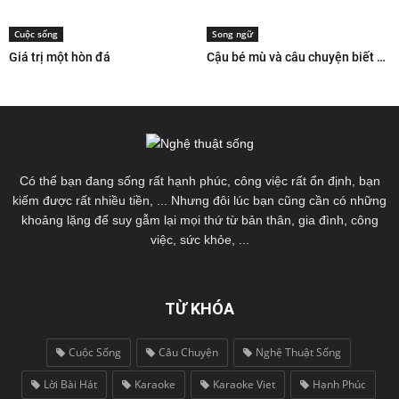
Cuộc sống
Song ngữ
Giá trị một hòn đá
Cậu bé mù và câu chuyện biết ơn cuộc sống
Có thể bạn đang sống rất hạnh phúc, công việc rất ổn định, bạn
kiếm được rất nhiều tiền, ... Nhưng đôi lúc bạn cũng cần có những
khoảng lặng để suy gẫm lại mọi thứ từ bản thân, gia đình, công
việc, sức khỏe, ...
TỪ KHÓA
Cuộc Sống
Câu Chuyện
Nghệ Thuật Sống
Lời Bài Hát
Karaoke
Karaoke Viet
Hạnh Phúc