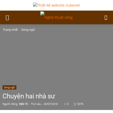
Trang nhất
Song ngữ
Song ngữ
Chuyện hai nhà sư
Người đăng
Việt Tí
-
Thứ sáu - 20/07/2018
0
5076