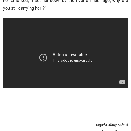
he remarked, "I set her down by the river an hour ago, why are
you still carrying her ?"
Người đăng:
Việt Tí