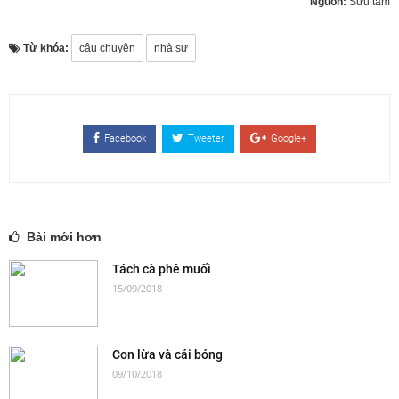
Nguồn:
Sưu tầm
Từ khóa:
câu chuyện
nhà sư
Facebook
Tweeter
Google+
Bài mới hơn
Tách cà phê muối
15/09/2018
Con lừa và cái bóng
09/10/2018