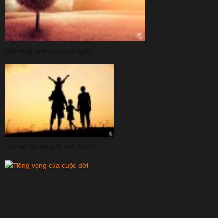
Hãy sống hạnh phúc mỗi ngày
Cha mẹ sẵn sàng hy sinh vì con cái