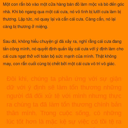
Một con rắn bò vào một cửa hàng bán đồ làm mộc và bò đến góc
nhà. Khi bò ngang qua một cái cưa, nó vô tình bị lưỡi cưa làm bị
thương. Lập tức, nó quay lại và cắn cái cưa. Càng cắn, nó lại
càng bị thương ở miệng.
Sau đó, không hiểu chuyện gì đã xảy ra, nghĩ rằng cái cưa đang
tấn công mình, nó quyết định quấn lấy cái cưa với ý định làm cho
cái cưa ngạt thở với toàn bộ sức mạnh của mình. Thật không
may, con rắn cuối cùng bị chết bởi một cái cưa vô tri vô giác.
Đôi khi, chúng ta phản ứng với sự giận
dữ với ý định sẽ làm tổn thương những
người đã đối xử tệ với mình nhưng thực
ra chúng ta đã làm tổn thương chính bản
thân mình. Trong cuộc sống, có những
lúc tốt hơn là mặc kệ sự việc có tồi tệ ra