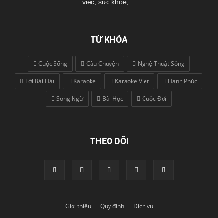
việc, sức khỏe, ...
TỪ KHÓA
Cuộc Sống
Câu Chuyện
Nghệ Thuật Sống
Lời Bài Hát
Karaoke
Karaoke Viet
Hạnh Phúc
Song Ngữ
Bài Học
Cuộc Đời
THEO DÕI
Giới thiệu
Quy định
Dịch vụ