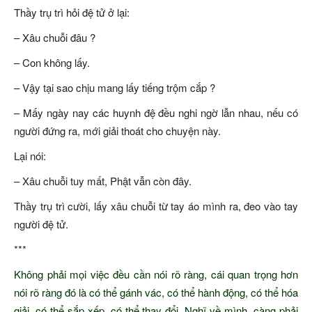
Thầy trụ trì hỏi đệ tử ở lại:
– Xâu chuỗi đâu ?
– Con không lấy.
– Vậy tại sao chịu mang lấy tiếng trộm cắp ?
– Mấy ngày nay các huynh đệ đều nghi ngờ lẫn nhau, nếu có
người đứng ra, mới giải thoát cho chuyện này.
Lại nói:
– Xâu chuỗi tuy mất, Phật vẫn còn đây.
Thầy trụ trì cười, lấy xâu chuỗi từ tay áo mình ra, đeo vào tay
người đệ tử.
***
Không phải mọi việc đều cần nói rõ ràng, cái quan trọng hơn
nói rõ ràng đó là có thể gánh vác, có thể hành động, có thể hóa
giải, có thể sắp xếp, có thể thay đổi. Nghĩ về mình, càng phải