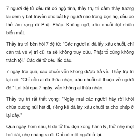
7 người đệ tử đều rất có ngộ tính, thầy trụ trì cảm thấy tương
lai đem y bát truyền cho bất kỳ người nào trong bọn họ, đều có
thể làm rạng rỡ Phật Pháp. Không ngờ, xâu chuỗi đột nhiên
biến mất.
Thầy trụ trì bèn hỏi 7 đệ tử: "Các ngươi ai đã lấy xâu chuỗi, chỉ
cần trả về vị trí cũ, ta sẽ không truy cứu, Phật tổ cũng không
trách tội." Các đệ tử đều lắc đầu.
7 ngày trôi qua, xâu chuỗi vẫn không được trả về. Thầy trụ trì
lại nói: "Chỉ cần ai đó thừa nhận, xâu chuỗi sẽ thuộc về người
đó." Lại trải qua 7 ngày, vẫn không ai thừa nhận.
Thầy trụ trì rất thất vọng: "Ngày mai các người hãy rời khỏi
chùa xuống núi hết đi, riêng kẻ đã lấy xâu chuỗi ta cho phép ở
lại đây."
Qua ngày hôm sau, 6 đệ tử thu dọn xong hành lý, thở nhẹ một
hơi dài, nhẹ nhàng ra đi. Chỉ có một người ở lại.