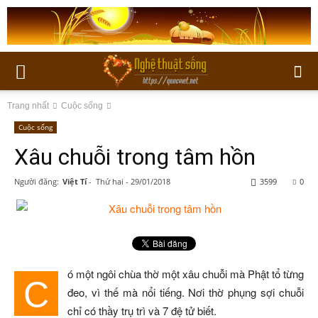
Trang nhất
Cuộc sống
Cuộc sống
Xâu chuỗi trong tâm hồn
Người đăng:
Việt Tí
-
Thứ hai - 29/01/2018
3599
0
ó một ngôi chùa thờ một xâu chuỗi mà Phật tổ từng
C
đeo, vì thế mà nổi tiếng. Nơi thờ phụng sợi chuỗi
chỉ có thầy trụ trì và 7 đệ tử biết.