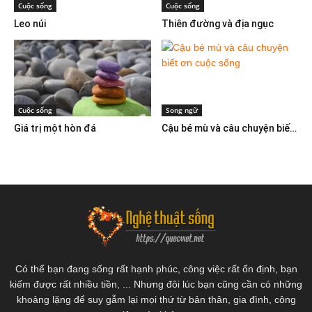
Cuộc sống
Cuộc sống
Leo núi
Thiên đường và địa ngục
Cuộc sống
Song ngữ
Giá trị một hòn đá
Cậu bé mù và câu chuyện biết ơn cuộc sống
Có thể bạn đang sống rất hạnh phúc, công việc rất ổn định, bạn
kiếm được rất nhiều tiền, ... Nhưng đôi lúc bạn cũng cần có những
khoảng lặng để suy gẫm lại mọi thứ từ bản thân, gia đình, công