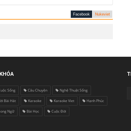
Facebook
Nukeviet
 KHÓA
T
Cuộc Sống
Câu Chuyện
Nghệ Thuật Sống
ời Bài Hát
Karaoke
Karaoke Viet
Hạnh Phúc
Song Ngữ
Bài Học
Cuộc Đời