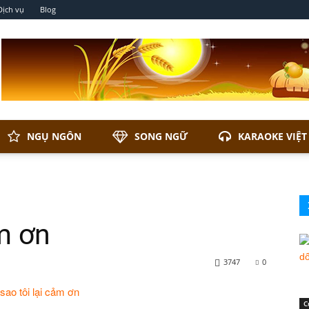
Dịch vụ
Blog
NGỤ NGÔN
SONG NGỮ
KARAOKE VIỆT
ảm ơn
3747
0
C