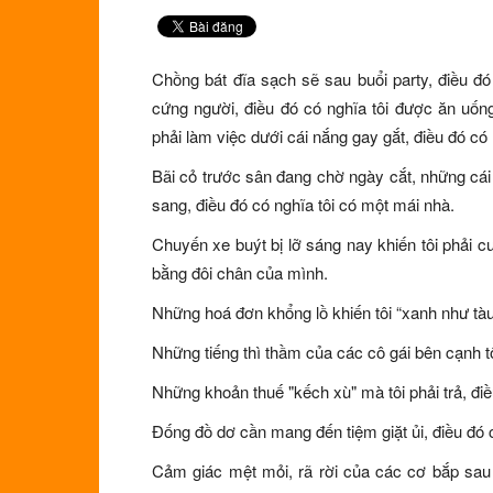
Chồng bát đĩa sạch sẽ sau buổi party, điều đ
cứng người, điều đó có nghĩa tôi được ăn uống
phải làm việc dưới cái nắng gay gắt, điều đó có 
Bãi cỏ trước sân đang chờ ngày cắt, những cá
sang, điều đó có nghĩa tôi có một mái nhà.
Chuyến xe buýt bị lỡ sáng nay khiến tôi phải c
bằng đôi chân của mình.
Những hoá đơn khổng lồ khiến tôi “xanh như tàu 
Những tiếng thì thầm của các cô gái bên cạnh tô
Những khoản thuế "kếch xù" mà tôi phải trả, điề
Đống đồ dơ cần mang đến tiệm giặt ủi, điều đó 
Cảm giác mệt mỏi, rã rời của các cơ bắp sau 