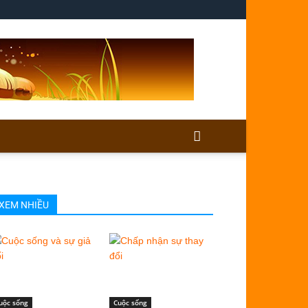
XEM NHIỀU
uộc sống
Cuộc sống