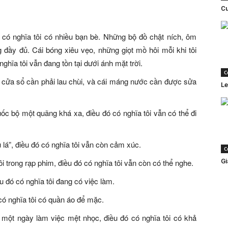
Cu
ó có nghĩa tôi có nhiều bạn bè. Những bộ đồ chật ních, ôm
 đầy đủ. Cái bóng xiêu vẹo, những giọt mồ hôi mỗi khi tôi
nghĩa tôi vẫn đang tồn tại dưới ánh mặt trời.
C
i cửa sổ cần phải lau chùi, và cái máng nước cần được sửa
Le
uốc bộ một quãng khá xa, điều đó có nghĩa tôi vẫn có thể đi
lá”, điều đó có nghĩa tôi vẫn còn cảm xúc.
C
i trong rạp phim, điều đó có nghĩa tôi vẫn còn có thể nghe.
Gi
u đó có nghĩa tôi đang có việc làm.
có nghĩa tôi có quần áo để mặc.
một ngày làm việc mệt nhọc, điều đó có nghĩa tôi có khả