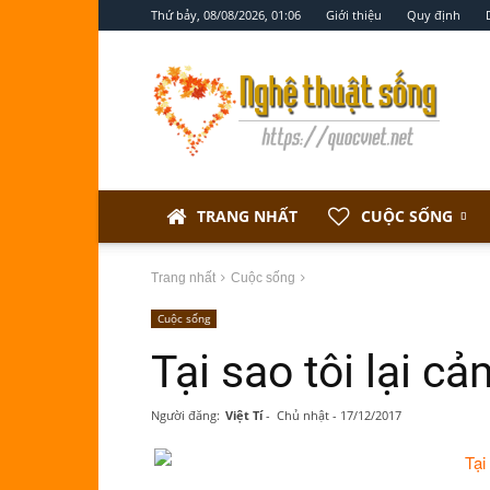
Thứ bảy, 08/08/2026, 01:06
Giới thiệu
Quy định
Nghệ
thuật
sống
TRANG NHẤT
CUỘC SỐNG
Trang nhất
Cuộc sống
Cuộc sống
Tại sao tôi lại c
Người đăng:
Việt Tí
-
Chủ nhật - 17/12/2017