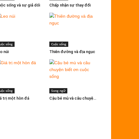
ộc sống và sự giả dối
Chấp nhận sự thay đổi
uộc sống
Cuộc sống
o núi
Thiên đường và địa ngục
uộc sống
Song ngữ
á trị một hòn đá
Cậu bé mù và câu chuyện biết ơn cuộc sống