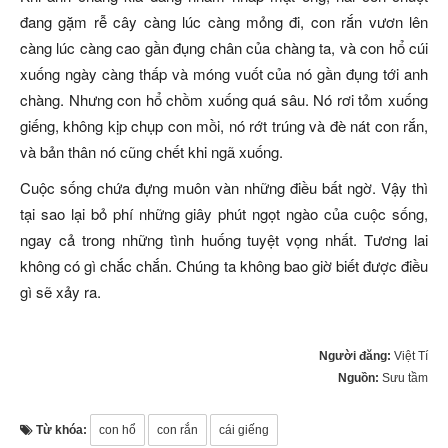
đang gặm rễ cây càng lúc càng mỏng đi, con rắn vươn lên
càng lúc càng cao gần đụng chân của chàng ta, và con hổ cúi
xuống ngày càng thấp và móng vuốt của nó gần đụng tới anh
chàng. Nhưng con hổ chồm xuống quá sâu. Nó rơi tỏm xuống
giếng, không kịp chụp con mồi, nó rớt trúng và đè nát con rắn,
và bản thân nó cũng chết khi ngã xuống.
Cuộc sống chứa đựng muôn vàn những điều bất ngờ. Vậy thì
tại sao lại bỏ phí những giây phút ngọt ngào của cuộc sống,
ngay cả trong những tình huống tuyệt vọng nhất. Tương lai
không có gì chắc chắn. Chúng ta không bao giờ biết được điều
gì sẽ xảy ra.
Người đăng:
Việt Tí
Nguồn:
Sưu tầm
Từ khóa:
con hổ
con rắn
cái giếng