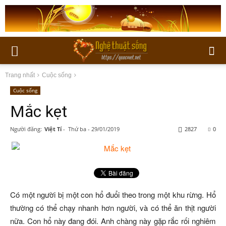
Trang nhất
Cuộc sống
Cuộc sống
Mắc kẹt
Người đăng:
Việt Tí
-
Thứ ba - 29/01/2019
2827
0
Có một người bị một con hổ đuổi theo trong một khu rừng. Hổ
thường có thể chạy nhanh hơn người, và có thể ăn thịt người
nữa. Con hổ này đang đói. Anh chàng này gặp rắc rối nghiêm