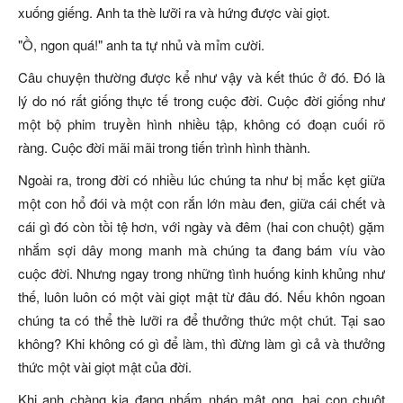
xuống giếng. Anh ta thè lưỡi ra và hứng được vài giọt.
"Ồ, ngon quá!" anh ta tự nhủ và mỉm cười.
Câu chuyện thường được kể như vậy và kết thúc ở đó. Đó là
lý do nó rất giống thực tế trong cuộc đời. Cuộc đời giống như
một bộ phim truyền hình nhiều tập, không có đoạn cuối rõ
ràng. Cuộc đời mãi mãi trong tiến trình hình thành.
Ngoài ra, trong đời có nhiều lúc chúng ta như bị mắc kẹt giữa
một con hổ đói và một con rắn lớn màu đen, giữa cái chết và
cái gì đó còn tồi tệ hơn, với ngày và đêm (hai con chuột) gặm
nhắm sợi dây mong manh mà chúng ta đang bám víu vào
cuộc đời. Nhưng ngay trong những tình huống kinh khủng như
thế, luôn luôn có một vài giọt mật từ đâu đó. Nếu khôn ngoan
chúng ta có thể thè lưỡi ra để thưởng thức một chút. Tại sao
không? Khi không có gì để làm, thì đừng làm gì cả và thưởng
thức một vài giọt mật của đời.
Khi anh chàng kia đang nhấm nháp mật ong, hai con chuột