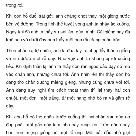
trọng rồi.
Khi con hổ đuổi sát gót, anh chàng chợt thấy một giếng nước
bên vệ đường. Trong tình thế tuyệt vọng anh ta nhảy ào xuống.
Ngay khi đó anh ta thấy sự sai lầm của mình. Cái giếng này đã
khô cạn và dưới đáy anh thấy một con rắn đang cuộn tròn.
Theo phản xạ tự nhiên, anh ta đưa tay ra chụp lấy thành giếng
và níu được một rễ cây. Nhờ vậy anh ta không bị rơi xuống
tiếp. Khi định thần lại anh ta thấy con rắn ngóc đầu dậy cố mổ
vào chân anh, nhưng chưa tới. Anh nhìn lên thì thấy con hổ
đang thò chân xuống miệng giếng, nhưng cũng chưa với tới.
Anh đang suy nghĩ tìm cách thoát thân thì lại thấy hai con
chuột, một đen, một trắng, từ một hang nhỏ bò ra và gặm rễ
cây.
Khi còn hổ cố thò chân trước xuống thì hai chân sau của nó
đạp phải một gốc cây làm cho cây rung lên. Trên cành cây
bên trên miệng giếng có một tổ ong. Mật bắt đầu nhỏ giọt